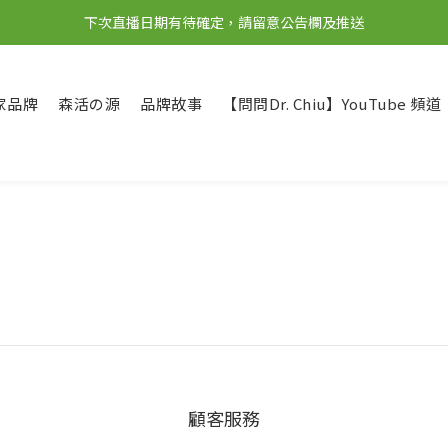
下次直播日期有待確定，請留意公告欄及推送
家品牌
森活の源
品牌故事
【問問Dr. Chiu】YouTube 頻道
顧客服務