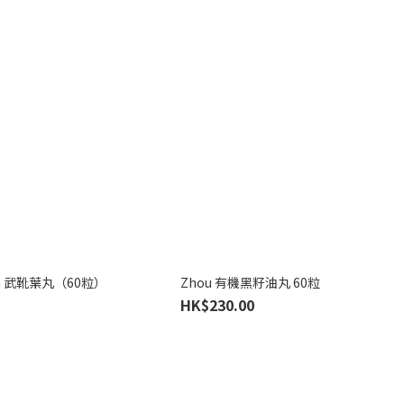
ema 武靴葉丸（60粒）
Zhou 有機黑籽油丸 60粒
HK$230.00