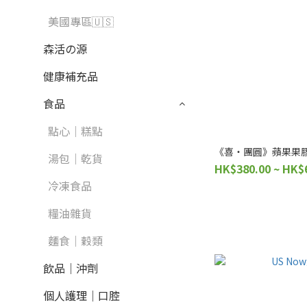
美國專區🇺🇸
森活の源
健康補充品
食品
點心｜糕點
《喜‧團圓》蘋果果膠 
湯包｜乾貨
HK$380.00 ~ HK$
冷凍食品
糧油雜貨
麵食｜穀類
飲品｜沖劑
個人護理｜口腔