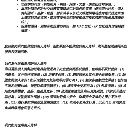
您提供的內容（例如照片、視頻、評論、文章、調查回復和評論）;
當您訪問我們的社交媒體頁面時提供給我們的資訊（例如您的姓名、個人
資料圖片、喜歡、位置、朋友清單以及社交媒體網路或應用程式註冊頁面
上描述的其他資訊，或您在使用我們的移動應用程式時的地理位置詳細資
訊）;
設備標識碼，例如有關設備的資訊，如 MAC 位址、IP 位址或其他在線標
識碼。
您自願向我們提供您的個人資料，但如果您不提供您的個人資料，則可能無法獲得某些
服務和促銷活動。
我們為什麼蒐集您的個人資料
商店蒐集個人資料的特定目的皆是為了向您提供商品或服務，包括但不限於提供：(1) 
消費者、客戶管理與服務；(2) 消費者保護；(3) 網路購物及其他電子商務服務；(4) 驗
證您的個人身份 ( 如以保護您免於詐欺等犯罪行為 )；(5) 解決各種類型之爭議 ( 包括但
不限於消費糾紛、智慧財產權爭議等 )； (6) 增進安全交易行為；(7) 收取債務； (8) 通
知您商業機會、產品、服務及更新；(9) 偵測並保護您及商店免於錯誤、詐欺或其他犯
罪行為，並監測遵法風險；(10) 調查針對個人安全、財產安全及違約之潛在不法行
為；(11) 履行條款與細則及退換貨政策；(12) 依法令所為之行為；以及 (13) 其他於蒐
集當時取得您同意之目的。
我們如何使用個人資料