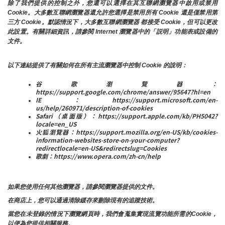
除了我們提供的控制之外，您還可以選擇在其互聯網瀏覽器中啟用或禁用
Cookie。大多數互聯網瀏覽器還允許您選擇是禁用所有 Cookie 還是僅禁用第
三方 Cookie。默認情況下，大多數互聯網瀏覽器 都接受 Cookie，但可以更改
此設置。有關詳細資訊，請參閱 Internet 瀏覽器中的「説明」功能表或設備的
文件。
以下連結提供了有關如何在所有主流瀏覽器中控制 Cookie 的說明：
谷歌瀏覽器：
https://support.google.com/chrome/answer/95647?hl=en
IE：https://support.microsoft.com/en-
us/help/260971/description-of-cookies
Safari（桌面版）：https://support.apple.com/kb/PH5042?
locale=en_US
火狐瀏覽器：https://support.mozilla.org/en-US/kb/cookies-
information-websites-store-on-your-computer?
redirectlocale=en-US&redirectslug=Cookies
歌劇：https://www.opera.com/zh-cn/help
如果您使用任何其他瀏覽器，請參閱瀏覽器提供的文件。
在商店上，您可以通過清除緩存來刪除現有的追蹤技術。
當您在未登錄的情況下瀏覽網頁時，我們會蒐集實現流覽功能所需的Cookie，
以便為您提供相關服務。