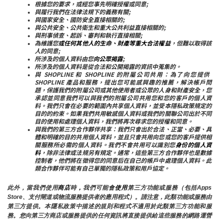
根據您的要求，或經您事先明確授權或同意;
與履行我們在法律法規下的義務有關;
與國家安全、國防安全直接相關的;
與公共安全、公共衛生和重大公共利益直接相關的;
與刑事偵查、起訴、審判和執行直接相關;
為維護您
或任何其他人的生命、財產等重大合法權益
，但難以取得該
人的同意;
所涉及的個人資料由您
向公眾揭露
;
所涉及的個人資料是從合法和公開揭露的資訊中蒐集的。
與 SHOPLINE 和 SHOPLINE 的附屬公司共用：為了向您提供 
SHOPLINE 產品和服務，提出您可能感興趣的推薦，解決帳戶問
題，保護我們的附屬公司或其他使用者或公眾的人身和財產安全，您
承認並同意我們可以與我們的附屬公司共用您和您的客戶的個人資
料。我們只會在必要的範圍內共享個人資料，並受本隱私政策規定的
目的的約束。如果我們共用敏感個人資料或我們的關聯公司出於不同
目的使用和處理個人資料，我們將再次尋求您的授權和同意。
與我們的第三方合作夥伴共享：我們只會出於合法、正當、必要、具
體和明確的目的共用個人資料，並且只會共用向您或您的客戶提供相
關服務所必需的個人資料。我們不會共用可以識別您
身份的個人資
料
，除非法律或法規另有規定。通常，這些第三方合作夥伴也是數據
控制者，他們將在徵得您的同意后在自己的帳戶中處理個人資料。此
類合作夥伴可能有自己單獨的隱私政策和用戶協定。
此外，當我們使用
商店
時
，
我們可能會
使用
第三方功能或服務（包括Apps 
Store、支付閘道或物流服務提供者的應用程式）。請注意，此類功能或服務由
第三方提供。本隱私政策中描述的規則和程式不適用於此類第三方功能和服
務。您向第三方商店或服務提供的任何資訊將直接提供給這些服務的網路運營