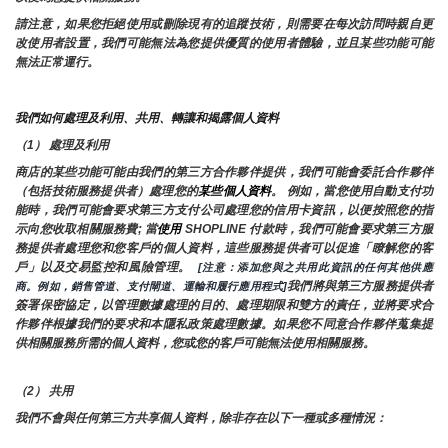
請注意，如果您拒絕使用或刪除現有的追蹤技術，則需要在每次訪問時親自更
改使用者設置，我們可能無法為您提供優質的使用者體驗，並且某些功能可能
無法正常運行。
我們如何處理及利用、共用、轉讓和揭露個人資料
（1） 處理及利用
商店的某些功能可能由我們的第三方合作夥伴提供，我們可能會委託合作夥伴
（包括技術服務提供者）處理您的
某些個人資料
。 例如，當您使用自動支付功
能時，我們可能會要求第三方支付公司處理您的信用卡資訊，以便按照您的指
示向您收取相關服務費; 當
使用 
SHOPLINE 付款時，我們可能會要求第三方服
務提供者處理您和您客戶的個人資料，這些服務提供者可以促進「瞭解您的客
戶」以及交易監控和風險管理。 
 [注意：添加您與之共用此資訊的任何其他供應
我們將與第三方服務提供者
商。例如，銷售管道、支付閘道、運輸和履行應用程式]
簽署保密協定，以管理數據處理的目的、處理期限和雙方的責任，並將要求合
作夥伴根據我們的要求和本隱私政策處理數據。如果您不同意合作夥伴蒐集提
供相關服務所需的個人資料，您或您的客戶可能無法使用相關服務。
（2） 共用
我們不會與任何第三方共享個人資料，除非存在以下一種或多種情況：