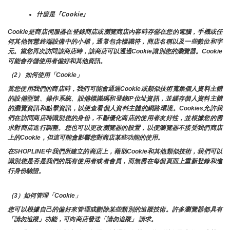
什麼是「Cookie」
Cookie是商店伺服器在登錄商店或瀏覽商店內容時存儲在您的電腦，手機或任
何其他智慧終端設備中的小檔，通常包含標識符，商店名稱以及一些數位和字
元。當您再次訪問該商店時，該商店可以通過Cookie識別您的瀏覽器。Cookie 
可能會存儲使用者偏好和其他資訊。
（2） 如何使用「Cookie」
當您使用我們的商店時，我們可能會通過Cookie或類似技術蒐集個人資料主體
的設備型號、操作系統、設備標識碼和登錄IP位址資訊，並緩存個人資料主體
的瀏覽資訊和點擊資訊，以便查看個人資料主體的網路環境。Cookies允許我
們在訪問商店時識別您的身份，不斷優化商店的使用者友好性，並根據您的需
求對商店進行調整。您也可以更改瀏覽器的設置，以便瀏覽器不接受我們商店
上的Cookie，但這可能會影響您對商店某些功能的使用。
在SHOPLINE中我們所建立的商店上，藉助Cookie和其他類似技術，我們可以
識別您是否是我們的既有使用者或者會員，而無需在每個頁面上重新登錄和進
行身份驗證。
（3）如何管理「Cookie」
您可以根據自己的偏好來管理或刪除某些類別的追蹤技術。許多瀏覽器都具有
「請勿追蹤」功能，可向商店發送「請勿追蹤」 請求。