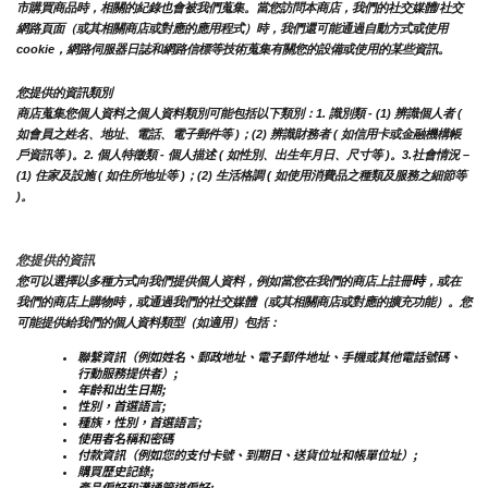
市購買商品時，相關的紀錄也會被我們蒐集。
當您訪問本商店，我們的社交媒體/社交
網路頁面（或其相關商店或對應的應用程式）時，我們還可能通過自動方式或使用
cookie，網路伺服器日誌和網路信標等技術蒐集有關您的設備或使用的某些資訊。
您提供的資訊類別
商店蒐集您個人資料之個人資料類別可能包括以下類別：1. 識別類 - (1) 辨識個人者 ( 
如會員之姓名、地址、電話、電子郵件等 )；(2) 辨識財務者 ( 如信用卡或金融機構帳
戶資訊等 )。2. 個人特徵類 - 個人描述 ( 如性別、出生年月日、尺寸等 )。3.社會情況 – 
(1) 住家及設施 ( 如住所地址等 )；(2) 生活格調 ( 如使用消費品之種類及服務之細節等 
)。
您提供的資訊
時
您可以選擇以多種方式向我們提供個人資料，例如當您在我們的商店上註冊
，或在
我們的商店上購物時，或通過我們的社交媒體（或其相關商店或對應的擴充功能）。您
可能提供給我們的個人資料類型（如適用）包括：
聯繫資訊（例如姓名、郵政地址、電子郵件地址、手機或其他電話號碼、
行動服務提供者）;
年齡和出生日期;
性別，首選語言;
種族，性別，首選語言;
使用者名稱和密碼
付款資訊（例如您的支付卡號、到期日、送貨位址和帳單位址）;
購買歷史記錄;
產品偏好和溝通管道偏好;