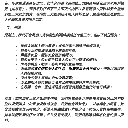
商。即使您通過商店訪問，您也必須遵守這些第三方的適用隱私政策和用戶協
定（如果有）。我們不對任何第三方商店的內容以及有關個人資料和安全措施
的第三方政策負責。在向第三方提供任何個人資料之前，您應閱讀並理解第三
方的隱私政策和用戶協定。
（3） 轉讓
原則上，我們不會將個人資料的控制權轉讓給任何第三方，但以下情況除外：
應個人資料主體的要求，或經您事先明確授權或同意;
與履行我們在法律法規下的義務有關;
與國家安全、國防安全直接相關的;
與公共安全、公共衛生和重大公共利益直接相關的;
與刑事偵查、起訴、審判和執行直接相關;
為維護您
或任何其他人的生命、財產等重大合法權益
，但難以獲得該
人的授權同意;
所涉及的個人資料由您
向公眾揭露
;
涉及的個人資料是從合法和公開揭露的資訊中蒐集的;
在收購、合併、重組或破產後經營實體發生變化時進行轉讓。
注意：如果由於上述原因需要傳輸，我們將在傳輸之前告知您資訊的目的和類
型以及受讓人（如果涉及敏感信息，我們也會通知您），並徵得您的同意，除
非法律或法規另有規定。受讓人將繼續履行本協定項下的個人資料相關義務。
如果我們破產或停止運營，並且沒有受讓人，我們將刪除或匿名化您的個人資
料。