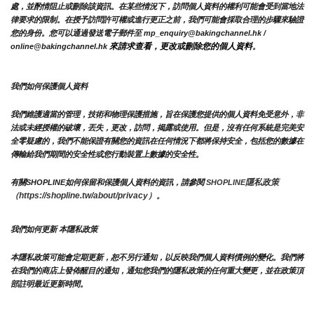
處，並酌情阻止或刪除該資訊。在某些情況下，訪問個人資料的權利可能會受到當地法
律要求的限制。在授予訪問許可權或進行更正之前，我們可能會採取合理的步驟來驗證
您的身份。您可以通過發送電子郵件至 mp_enquiry@bakingchannel.hk / 
來請求查看，更改或刪除您的個人資料
online@bakingchannel.hk 
。
我們如何保護個人資料
我們維護適當的管理，技術和物理保護措施，旨在保護您提供的個人資料免受意外，非
法或未經授權的破壞，丟失，更改，訪問，揭露或使用。但是，沒有任何系統是完美安
全零疑慮的，我們不能保證有關您的資訊在任何情況下都將保持安全，包括您的數據在
傳輸給我們期間的安全性或您行動裝置上數據的安全性。
隱私政策 
有關SHOPLINE如何保留和保護個人資料的資訊，請參閱 
SHOPLINE
（https://shopline.tw/about/privacy）。 
我們如何更新 本隱私政策 
本隱私政策可能會定期更新，恕不另行通知，以反映我們個人資料慣例的變化。我們將
在我們的商店上發佈醒目的通知，通知您我們的隱私政策的任何重大變更，並在政策頂
部註明最近更新時間。