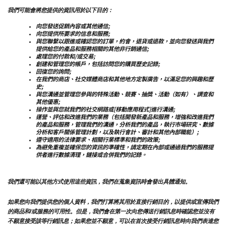
我們可能會將您提供的資訊用於以下目的：
向您發送促銷內容或其他通信;
向您提供所要求的信息和服務;
與您聯繫以跟進或確認您的訂單，約會，退貨或退款，並向您發送與我們
提供給您的產品和服務相關的其他非行銷通信;
處理您的付款和/或交易;
創建和管理您的帳戶，包括訪問您的購買歷史記錄;
回復您的詢問;
在我們的商店、社交媒體商店和其他地方定製廣告，以滿足您的興趣和歷
史;
與您溝通並管理您參與的特殊活動、競賽、抽獎、活動（如有）、調查和
其他優惠;
操作並與您就我們的社交網路或[移動應用程式]進行溝通;
運營、評估和改進我們的業務（包括開發新產品和服務，增強和改進我們
的產品和服務，管理我們的溝通，分析我們的產品，執行市場研究、數據
分析和客戶關係管理計劃，以及執行會計、審計和其他內部職能）;
遵守適用的法律要求、相關行業標準和我們的政策;
為避免重複並確保您的資訊的準確性，請定期在內部或通過我們的服務提
供者進行數據清理，鏈接或合併我們的記錄。
我們還可能以其他方式使用這些資訊，我們在蒐集資訊時會發出具體通知。
如果您向我們提供您的個人資料，我們打算將其用於直接行銷目的，以提供或宣傳我們
的商品和/或服務的可用性。但是，我們會在第一次向您傳送行銷訊息時確認您並沒有
不願意接受該等行銷訊息；如果您並不願意，可以在首次接受行銷訊息時向我們表達您