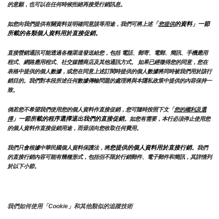
的意願，也可以在任何時候拒絕再接受行銷訊息。
「
的資料」一節
如您向我們提供有關資料並明確同意該等用途，我們可將上述
您提供
所載的各類個人資料用於直接促銷。
直接營銷通訊可能透過各種渠道發送給您，包括 電話、郵寄、電郵、簡訊、手機應用
程式、網路應用程式、社交媒體商店及其他通訊方式。 如果已經徵得您的同意，您在
表格中提供的個人數據，或您在同意上述訂閱時提供的個人數據將同時被我們用於該行
銷目的。我們對本段所述任何數據傳輸問題的處理將與本隱私政策中提供的內容保持一
致。
倘若您不希望我們使用您的個人資料作直接促銷，您可隨時按照下文「
您的權利及選
」一節所載的程序選擇退出我們的直接促銷
擇
。如您有需要，本行必須停止使用您
的個人資料作直接促銷用途，而毋須向您收取任何費用。
您提供的個人資料用於直接行銷
我們只會根據中華民國個人資料保護法，將
。我們
的直接行銷內容可能有幾種形式，包括但不限於行銷郵件、電子郵件和簡訊，其詳情列
於以下小節。
我們如何使用「Cookie」和其他類似的追蹤技術