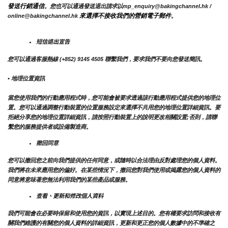
發送行銷通信
。您也可以通過發送退出請求以mp_enquiry@bakingchannel.hk / 
來選擇不接收我們的營銷電子郵件
online@bakingchannel.hk 
。
短信退出宣告
您可以通過客服熱線 (+852) 9145 4505 聯繫我們，要求我們不要向您發送簡訊。
• 地理位置資訊
當您使用我們的行動應用程式時，您可能會被要求透過該行動應用程式提供您的地理位
置。您可以通過調整行動裝置的位置服務設定來選擇不共用您的地理位置詳細資訊。要
拒絕分享您的地理位置詳細資訊，請按照行動裝置上的說明更改相關設置;否則，請聯
繫您的服務提供者或設備製造商。
撤回同意
您可以撤回您之前向我們提供的任何同意，或隨時以合法理由反對處理您的個人資料。
我們將在未來應用您的偏好。在某些情況下，撤回您對我們使用或揭露您的個人資料的
同意將意味著您無法利用我們的某些產品或服務。
查看、更新和修改個人資料
我們可能會在必要時保留和使用您的資訊，以實現上述目的。您有權要求訪問和接收有
關我們維護的有關您的個人資料的詳細資訊，更新和更正您的個人數據中的不準確之