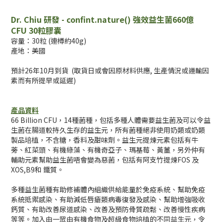
Dr. Chiu 研發 - confint.nature() 強效益生菌660億
CFU 30粒膠囊
容量：30粒 (連樽約40g)
產地：美國
預計26年10月到貨 (取貨日或會因原材料供應, 生產情況或運輸因
素而有所提早或延遲)
產品資料
66 Billion CFU，14種菌種，包括多種人體需要益生菌及可以令益
生菌在腸道較持久生存的益生元，所有菌種絕非使用奶類或奶類
製品培植，不含糖，香料及甜味劑。益生元提煉元素包括有牛
蒡、紅菜頭、有機綠藻、有機奇亞子、瑪基莓、黃薑，另外仲有
輔助元素幫助益生菌唔會變為惡菌，包括有阿支竹提煉FOS 及
XOS,B9和 鐵質。
多種益生菌種有助修補體內組織供給能量於免疫系統、幫助免疫
系統抵禦感染、有助減低唇瘡類病毒復發及感染、幫助增強吸收
鈣質、有助改善尿道感染、改善及預防骨質疏鬆、改善慢性疾病
等等。加入由一眾由有機食物及超級食物培植的不同益生元，令