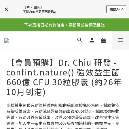
《喜‧團圓》
開啟APP
下載 App 享更多專屬權益
下次直播日期有待確定，請留意公告欄及推送
【會員預購】Dr. Chiu 研發 -
confint.nature() 強效益生菌
660億 CFU 30粒膠囊 (約26年
10月到港)
多種益生菌種有助修補體內組織供給能量於免疫系統、幫助免疫
系統抵禦感染、有助減低唇瘡類病毒復發及感染、幫助增強吸收
鈣質、有助改善尿道感染、改善及預防骨質疏鬆、改善慢性疾病
等等。加入由一眾由有機食物及超級食物培植的不同益生元，令