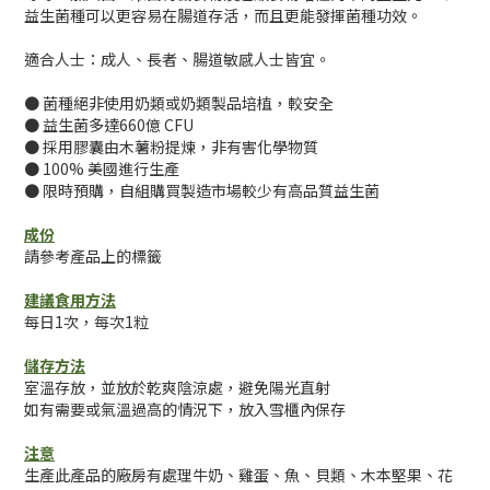
益生菌種可以更容易在腸道存活，而且更能發揮菌種功效。
適合人士：成人、長者、腸道敏感人士皆宜。
● 菌種絕非使用奶類或奶類製品培植，較安全
● 益生菌多達660億 CFU
● 採用膠囊由木薯粉提煉，非有害化學物質
● 100% 美國進行生產
● 限時預購，自組購買製造市場較少有高品質益生菌
成份
請參考產品上的標籤
建議食用方法
每日1次，每次1粒
儲存方法
室溫存放，並放於乾爽陰涼處，避免陽光直射
如有需要或氣溫過高的情況下，放入雪櫃內保存
注意
生產此產品的廠房有處理牛奶、雞蛋、魚、貝類、木本堅果、花